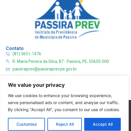
Contato
(81) 3651-1476
R. Maria Pereira da Silva, 87 - Passira, PE, 55650-000
passiraprev@passiraprev.pe.gov.br
Horário de Atendimento
We value your privacy
08:00 às 13:00 | Segunda a Sexta
We use cookies to enhance your browsing experience,
Links úteis
Prefeitura de Passira
serve personalised ads or content, and analyse our traffic.
Nós utilizamos cookies para garantir que você tenha a melhor
By clicking "Accept All", you consent to our use of cookies.
TCE - PE
experiência em nosso site. Se você continua a usar este site,
APEPP
assumimos que você está satisfeito.
Customise
Reject All
Accept All
Ok