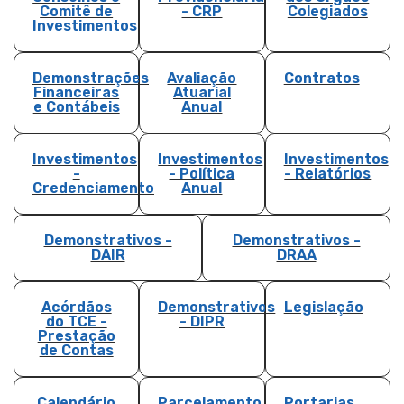
Comitê de
- CRP
Colegiados
Investimentos
Demonstrações
Avaliação
Contratos
Financeiras
Atuarial
e Contábeis
Anual
Investimentos
Investimentos
Investimentos
-
- Política
- Relatórios
Credenciamento
Anual
Demonstrativos -
Demonstrativos -
DAIR
DRAA
Acórdãos
Demonstrativos
Legislação
do TCE -
- DIPR
Prestação
de Contas
Calendário
Parcelamento
Portarias