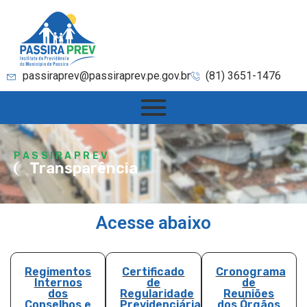
passiraprev@passiraprev.pe.gov.br
(81) 3651-1476
PASSIRAPREV
Transparência
Acesse abaixo
Regimentos
Certificado
Cronograma
Internos
de
de
dos
Regularidade
Reuniões
Conselhos e
Previdenciária
dos Órgãos