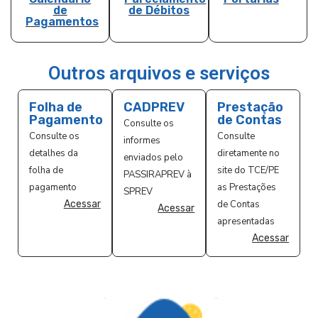
de
de Débitos
Pagamentos
Outros arquivos e serviços
Folha de
CADPREV
Prestação
Pagamento
de Contas
Consulte os
Consulte os
Consulte
informes
detalhes da
diretamente no
enviados pelo
folha de
site do TCE/PE
PASSIRAPREV à
pagamento
as Prestações
SPREV
Acessar
de Contas
Acessar
apresentadas
Acessar